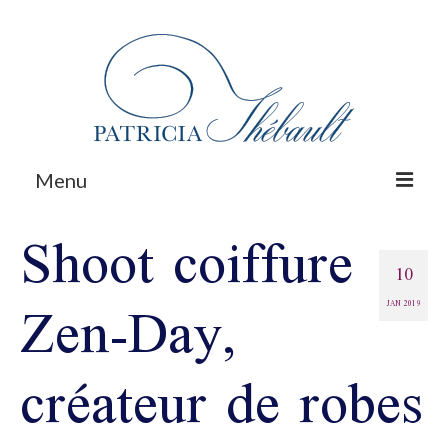
Rechercher
:
Menu
Shoot coiffure
Prestations
10
Forfait Mariage
Zen-Day,
JAN 2019
Galerie
créateur de robes
Contact
M’appeler
Actualités