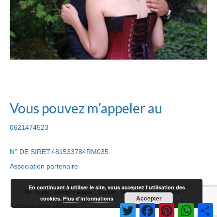
Vous pouvez m’appeler au
0621474523
N° DE SIRET:481533784RM035
Association partenaire
En continuant à utiliser le site, vous acceptez l’utilisation des
Plan de site
Mentions légales
Contact
Politique de confidentialité
Accepter
cookies.
Plus d’informations
Twitter
Facebook
Pinterest
Whats
P
© 2026 La coiffure de mariage