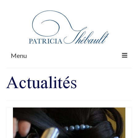
Rechercher
:
Menu
Actualités
Prestations
Forfait Mariage
Galerie
Contact
M’appeler
Actualités