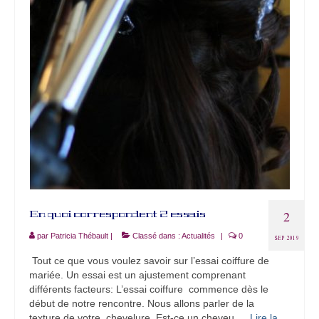
2
En quoi correspondent 2 essais
par
Patricia Thébault
|
Classé dans :
Actualités
|
0
SEP 2019
Tout ce que vous voulez savoir sur l’essai coiffure de
mariée. Un essai est un ajustement comprenant
différents facteurs: L’essai coiffure commence dès le
début de notre rencontre. Nous allons parler de la
texture de votre chevelure. Est-ce un cheveu …
Lire la